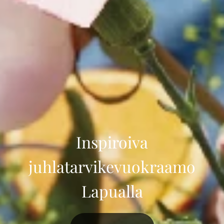
Inspiroiva
juhlatarvikevuokraamo
Lapualla