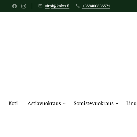
virpi@kalos.fi
+358400836571
Koti
Astiavuokraus
Somistevuokraus
Linu