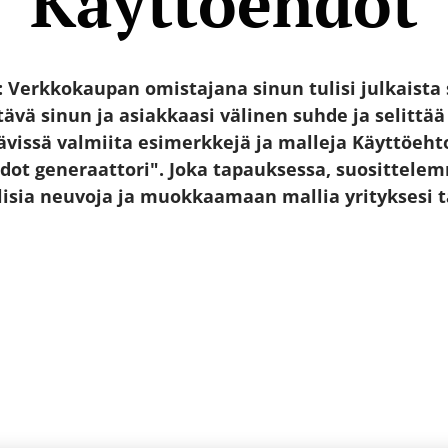
Käyttöehdot
Verkkokaupan omistajana sinun tulisi julkaista 
ltävä sinun ja asiakkaasi välinen suhde ja selittää
vissä valmiita esimerkkejä ja malleja Käyttöehto
dot generaattori". Joka tapauksessa, suosittel
lisia neuvoja ja muokkaamaan mallia yrityksesi ta