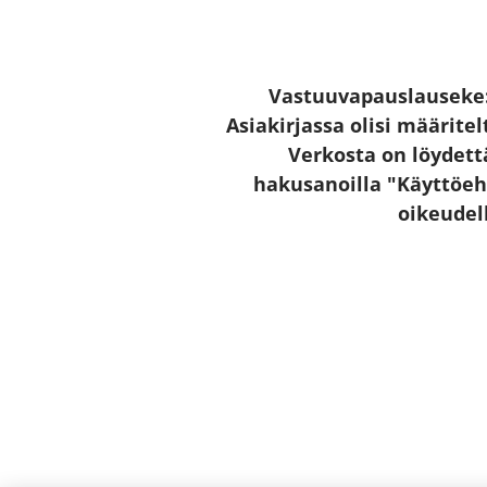
Vastuuvapauslauseke: 
Asiakirjassa olisi määrite
Verkosta on löydettä
hakusanoilla "Käyttöeh
oikeudel