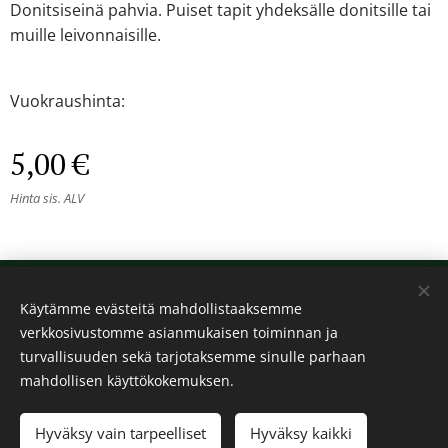
Donitsiseinä pahvia. Puiset tapit yhdeksälle donitsille tai
muille leivonnaisille.
Vuokraushinta:
5,00
€
Hinta sis. ALV
© 2024 Kaikki oikeudet pidätetään
Käytämme evästeitä mahdollistaaksemme
Kalos
verkkosivustomme asianmukaisen toiminnan ja
Evästeet
turvallisuuden sekä tarjotaksemme sinulle parhaan
mahdollisen käyttökokemuksen.
Lisää ostoskoriin
Hyväksy vain tarpeelliset
Hyväksy kaikki