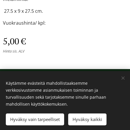
27.5 x 9 x 27.5 cm.
Vuokraushinta/ kpl:
5,00
€
Hinta sis. ALV
© 2024 Kaikki oikeudet pidätetään
Käytämme evästeitä mahdollistaaksemme
Kalos
verkkosivustomme asianmukaisen toiminnan ja
Evästeet
turvallisuuden sekä tarjotaksemme sinulle parhaan
mahdollisen käyttökokemuksen.
Lisää ostoskoriin
Hyväksy vain tarpeelliset
Hyväksy kaikki