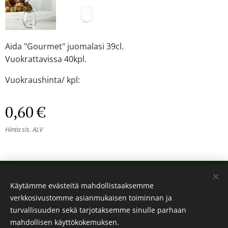
Aida "Gourmet" juomalasi 39cl.
Vuokrattavissa 40kpl.
Vuokraushinta/ kpl:
0,60
€
Hinta sis. ALV
© 2024 Kaikki oikeudet pidätetään
Käytämme evästeitä mahdollistaaksemme
Kalos
verkkosivustomme asianmukaisen toiminnan ja
Evästeet
turvallisuuden sekä tarjotaksemme sinulle parhaan
mahdollisen käyttökokemuksen.