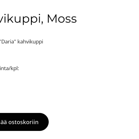
ikuppi, Moss
"Daria" kahvikuppi
nta/kpl:
sää ostoskoriin