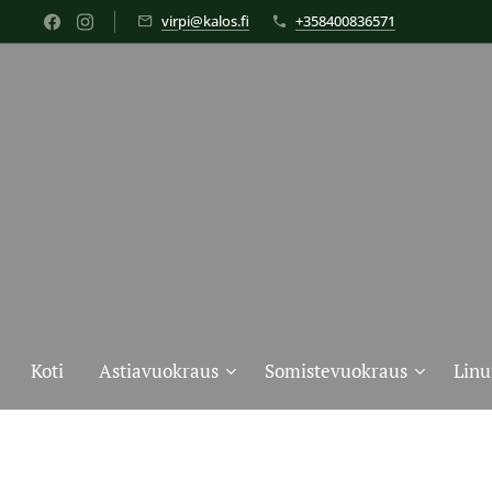
virpi@kalos.fi
+358400836571
Koti
Astiavuokraus
Somistevuokraus
Linu