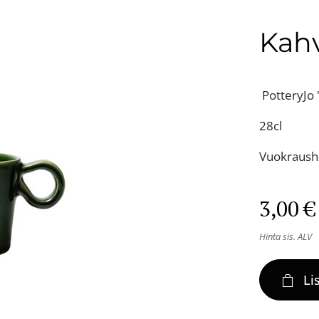
Kahv
PotteryJo 
28cl
Vuokraushi
3,00
€
Hinta sis. ALV
Li