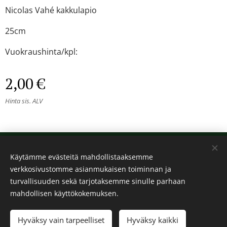
Nicolas Vahé kakkulapio
25cm
Vuokraushinta/kpl:
2,00
€
Hinta sis. ALV
© 2024 Kaikki oikeudet pidätetään
Käytämme evästeitä mahdollistaaksemme
Kalos
verkkosivustomme asianmukaisen toiminnan ja
Evästeet
turvallisuuden sekä tarjotaksemme sinulle parhaan
mahdollisen käyttökokemuksen.
Lisää ostoskoriin
Hyväksy vain tarpeelliset
Hyväksy kaikki