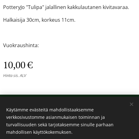
PotteryJo "Tulipa" jalallinen kakkulautanen kivitavaraa.
Halkaisija 30cm, korkeus 11cm.
Vuokraushinta:
10,00
€
Hinta sis. ALV
© 2024 Kaikki oikeudet pidätetään
Käytämme evästeitä mahdollistaaksemme
Kalos
verkkosivustomme asianmukaisen toiminnan ja
Evästeet
turvallisuuden sekä tarjotaksemme sinulle parhaan
mahdollisen käyttökokemuksen.