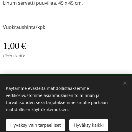
Linum servetti puuvillaa. 45 x 45 cm.
Vuokraushinta/kpl:
1,00
€
Hinta sis. ALV
© 2024 Kaikki oikeudet pidätetään
Käytämme evästeitä mahdollistaaksemme
Kalos
verkkosivustomme asianmukaisen toiminnan ja
Evästeet
turvallisuuden sekä tarjotaksemme sinulle parhaan
mahdollisen käyttökokemuksen.
Lisää ostoskoriin
Hyväksy vain tarpeelliset
Hyväksy kaikki