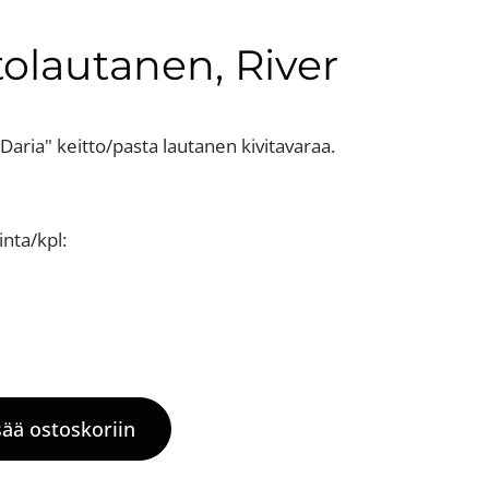
tolautanen, River
Daria" keitto/pasta lautanen kivitavaraa.
nta/kpl:
sää ostoskoriin