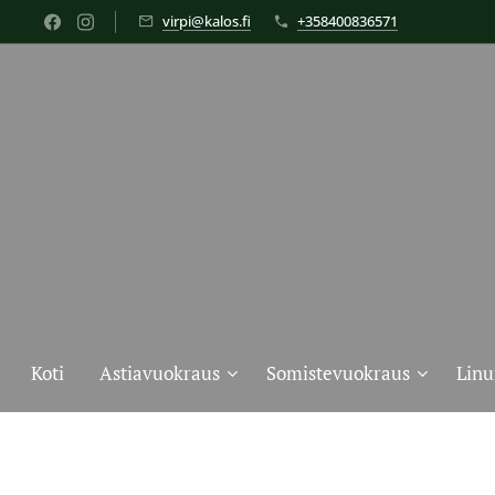
virpi@kalos.fi
+358400836571
Koti
Astiavuokraus
Somistevuokraus
Linu