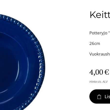
Keit
PotteryJo "
26cm
Vuokraushi
4,00
€
Hinta sis. ALV
Li