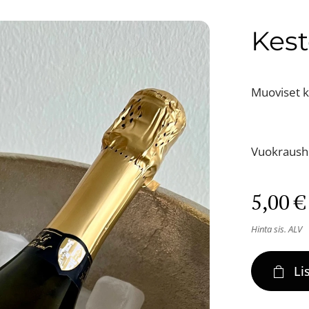
Kest
Muoviset k
Vuokraushi
5,00
€
Hinta sis. ALV
Li