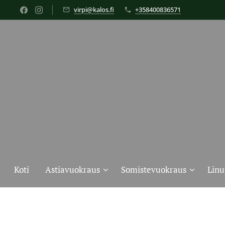
virpi@kalos.fi
+358400836571
Koti
Astiavuokraus
Somistevuokraus
Linu