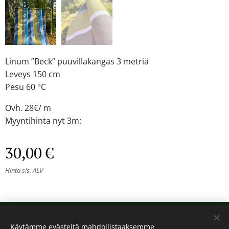
Linum ”Beck” puuvillakangas 3 metriä
Leveys 150 cm
Pesu 60 °C
Ovh. 28€/ m
Myyntihinta nyt 3m:
30,00
€
Hinta sis. ALV
© 2024 Kaikki oikeudet pidätetään
Käytämme evästeitä mahdollistaaksemme