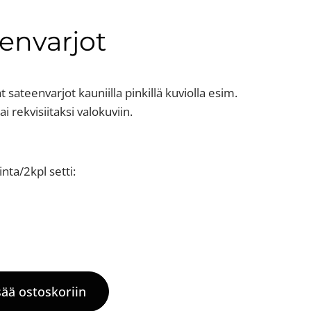
envarjot
 sateenvarjot kauniilla pinkillä kuviolla esim.
ai rekvisiitaksi valokuviin.
nta/2kpl setti:
sää ostoskoriin