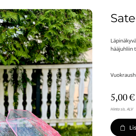
Sate
Läpinäkyvät
hääjuhliin t
Vuokraushi
5,00
€
Hinta sis. ALV
Li