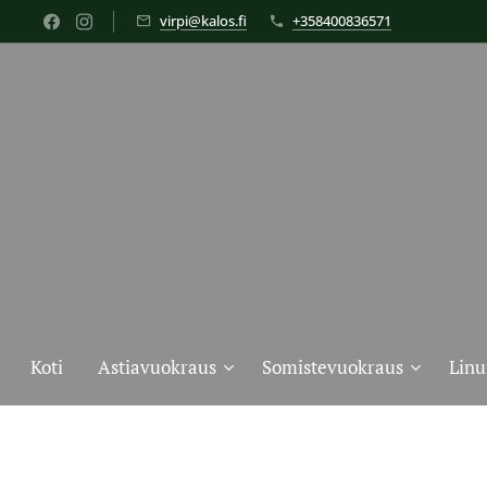
virpi@kalos.fi
+358400836571
Koti
Astiavuokraus
Somistevuokraus
Linu