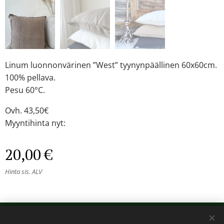
Linum luonnonvärinen ”West” tyynynpäällinen 60x60cm.
100% pellava.
Pesu 60°C.
Ovh. 43,50€
Myyntihinta nyt:
20,00
€
Hinta sis. ALV
© 2024 Kaikki oikeudet pidätetään