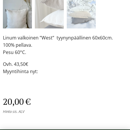
Linum valkoinen ”West” tyynynpäällinen 60x60cm.
100% pellava.
Pesu 60°C.
Ovh. 43,50€
Myyntihinta nyt:
20,00
€
Hinta sis. ALV