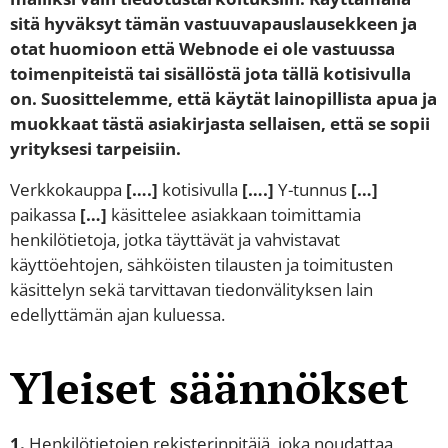
sitä hyväksyt tämän vastuuvapauslausekkeen ja
otat huomioon että Webnode ei ole vastuussa
toimenpiteistä tai sisällöstä jota tällä kotisivulla
on. Suosittelemme, että käytät lainopillista apua ja
muokkaat tästä asiakirjasta sellaisen, että se sopii
yrityksesi tarpeisiin.
Verkkokauppa
[….]
kotisivulla
[….]
Y-tunnus
[…]
paikassa
[…]
käsittelee asiakkaan toimittamia
henkilötietoja, jotka täyttävät ja vahvistavat
käyttöehtojen, sähköisten tilausten ja toimitusten
käsittelyn sekä tarvittavan tiedonvälityksen lain
edellyttämän ajan kuluessa.
Yleiset säännökset
1.
Henkilötietojen rekisterinpitäjä, joka noudattaa