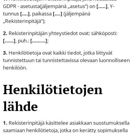
GDPR - asetusta(jäljempänä „asetus“) on
[…..]
, Y-
tunnus
[….]
, paikassa
[….]
(jäljempänä
„Rekisterinpitäjä“);
2.
Rekisterinpitäjän yhteystiedot ovat: sähköposti:
[……]
, puh.:
[………]
;
3.
Henkilötietoja ovat kaikki tiedot, jotka liittyvät
tunnistettuun tai tunnistettavissa olevaan luonnolliseen
henkilöön.
Henkilötietojen
lähde
1.
Rekisterinpitäjä käsittelee asiakkaan suostumuksella
saamiaan henkilötietoja, jotka on kerätty sopimuksella