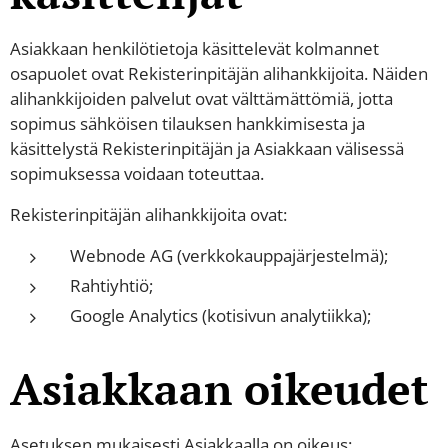
Asiakkaan henkilötietoja käsittelevät kolmannet
osapuolet ovat Rekisterinpitäjän alihankkijoita. Näiden
alihankkijoiden palvelut ovat välttämättömiä, jotta
sopimus sähköisen tilauksen hankkimisesta ja
käsittelystä Rekisterinpitäjän ja Asiakkaan välisessä
sopimuksessa voidaan toteuttaa.
Rekisterinpitäjän alihankkijoita ovat:
Webnode AG (verkkokauppajärjestelmä);
Rahtiyhtiö;
Google Analytics (kotisivun analytiikka);
Asiakkaan oikeudet
Asetuksen mukaisesti Asiakkaalla on oikeus: