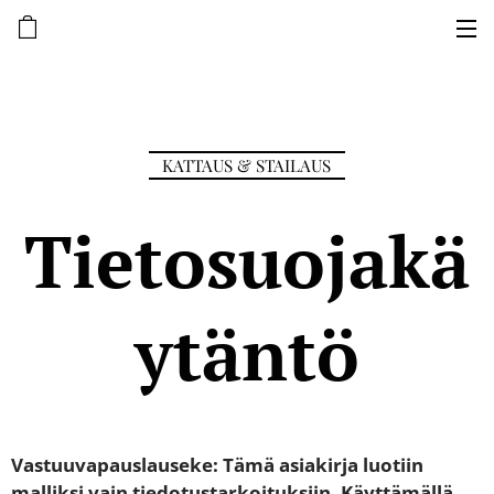
KATTAUS & STAILAUS
Tietosuojakä
ytäntö
Vastuuvapauslauseke: Tämä asiakirja luotiin
malliksi vain tiedotustarkoituksiin. Käyttämällä