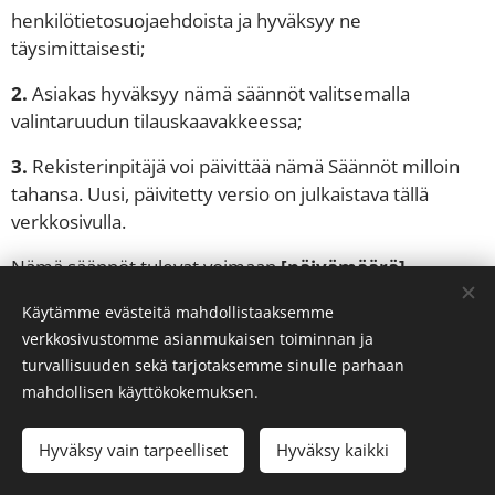
henkilötietosuojaehdoista ja hyväksyy ne
täysimittaisesti;
2.
Asiakas hyväksyy nämä säännöt valitsemalla
valintaruudun tilauskaavakkeessa;
3.
Rekisterinpitäjä voi päivittää nämä Säännöt milloin
tahansa. Uusi, päivitetty versio on julkaistava tällä
verkkosivulla.
Nämä säännöt tulevat voimaan
[päivämäärä]
Käytämme evästeitä mahdollistaaksemme
verkkosivustomme asianmukaisen toiminnan ja
turvallisuuden sekä tarjotaksemme sinulle parhaan
© 2024 Kaikki oikeudet pidätetään
mahdollisen käyttökokemuksen.
Kalos
Hyväksy vain tarpeelliset
Hyväksy kaikki
Evästeet